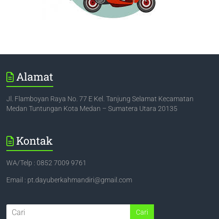
Alamat
Jl. Flamboyan Raya No. 77 E Kel. Tanjung Selamat Kecamatan
Medan Tuntungan Kota Medan – Sumatera Utara 20135
Kontak
WA/Telp : 0852 7009 9761
Email : pt.dayuberkahmandiri@gmail.com