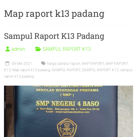
Map raport k13 padang
Sampul Raport K13 Padang
admin
SAMPUL RAPORT K13
08 Mei 2021
harga sampul raport
,
MAP RAPORT
,
MAP RAPORT
K13
,
Map raport k13 padang
,
SAMPUL RAPORT
,
SAMPUL RAPORT K13
,
sampul
raport k13 padang