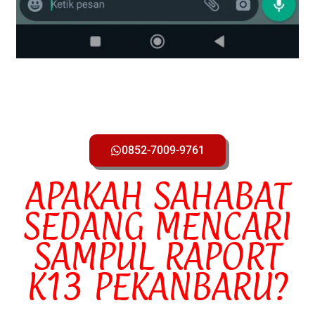
0852-7009-9761
APAKAH SAHABAT
SEDANG MENCARI
SAMPUL RAPORT
K13 PEKANBARU?