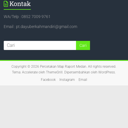
Kontak
WA/Telp : 0852 7009 9761
Email : pt.dayuberkahmandiri@gmail.com
Copyright © 2026
Percetakan Map Raport Medan
. All rights reserved.
Tema:
Accelerate
oleh ThemeGrill. Dipersembahkan oleh
WordPress
.
Facebook
Instagram
Email