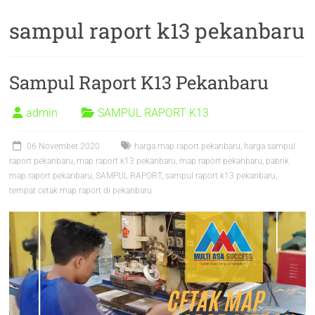
sampul raport k13 pekanbaru
Sampul Raport K13 Pekanbaru
admin
SAMPUL RAPORT K13
06 November 2020
harga map raport pekanbaru
,
harga sampul
raport pekanbaru
,
map raport k13 pekanbaru
,
map raport pekanbaru
,
pabrik
map raport pekanbaru
,
SAMPUL RAPORT
,
sampul raport k13 pekanbaru
,
tempat cetak map raport di pekanbaru