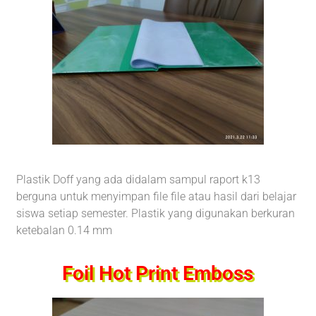
Plastik Doff yang ada didalam sampul raport k13
berguna untuk menyimpan file file atau hasil dari belajar
siswa setiap semester. Plastik yang digunakan berkuran
ketebalan 0.14 mm
Foil Hot Print Emboss