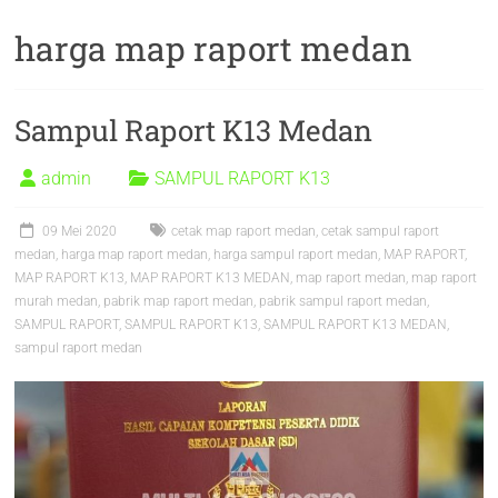
harga map raport medan
Sampul Raport K13 Medan
admin
SAMPUL RAPORT K13
09 Mei 2020
cetak map raport medan
,
cetak sampul raport
medan
,
harga map raport medan
,
harga sampul raport medan
,
MAP RAPORT
,
MAP RAPORT K13
,
MAP RAPORT K13 MEDAN
,
map raport medan
,
map raport
murah medan
,
pabrik map raport medan
,
pabrik sampul raport medan
,
SAMPUL RAPORT
,
SAMPUL RAPORT K13
,
SAMPUL RAPORT K13 MEDAN
,
sampul raport medan